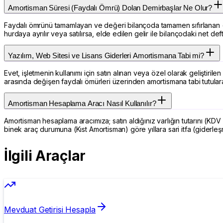
Amortisman Süresi (Faydalı Ömrü) Dolan Demirbaşlar Ne Olur?
Faydalı ömrünü tamamlayan ve değeri bilançoda tamamen sıfırlanan (it
hurdaya ayrılır veya satılırsa, elde edilen gelir ile bilançodaki net def
Yazılım, Web Sitesi ve Lisans Giderleri Amortismana Tabi mi?
Evet, işletmenin kullanımı için satın alınan veya özel olarak geliştirile
arasında değişen faydalı ömürleri üzerinden amortismana tabi tutularak 
Amortisman Hesaplama Aracı Nasıl Kullanılır?
Amortisman hesaplama aracımıza; satın aldığınız varlığın tutarını (KDV 
binek araç durumuna (Kıst Amortisman) göre yıllara sari itfa (giderleş
İlgili Araçlar
Mevduat Getirisi Hesapla