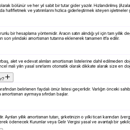
arak bölünür ve her yıl sabit bir tutar gider yazılır. Hızlandırılmış (Az
da hafifletmek ve yatırımlarını hızlıca giderleştirmek isteyen işletmeler 
lu bir hesaplama yöntemidir. Aracın satın alındığı yıl için tam yıllık de
nün son yılındaki amortisman tutarına eklenerek tamamen itfa edilir.
rbaş, alet ve edevat alımları amortisman listelerine dahil edilmeden doğr
l mali yılın yasal sınırlarını otomatik olarak dikkate alarak size en d
ır?
tarafından belirlenen faydalı ömür listesi geçerlidir. Varlığın önceki sahi
a amortisman ayırmaya sıfırdan başlar.
 Ayrılan yıllık amortisman tutarı, şirketinizin o yılki ticari karından (ve
rek ödenecek Kurumlar veya Gelir Vergisi yasal ve avantajlı bir şekilde