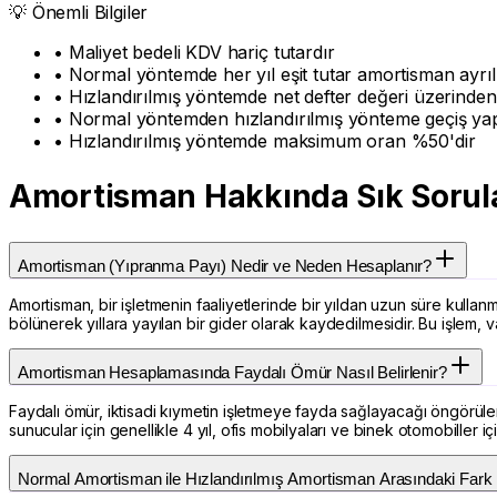
💡 Önemli Bilgiler
• Maliyet bedeli KDV hariç tutardır
• Normal yöntemde her yıl eşit tutar amortisman ayrıl
• Hızlandırılmış yöntemde net defter değeri üzerinden
• Normal yöntemden hızlandırılmış yönteme geçiş ya
• Hızlandırılmış yöntemde maksimum oran %50'dir
Amortisman Hakkında Sık Sorul
Amortisman (Yıpranma Payı) Nedir ve Neden Hesaplanır?
Amortisman, bir işletmenin faaliyetlerinde bir yıldan uzun süre kullan
bölünerek yıllara yayılan bir gider olarak kaydedilmesidir. Bu işlem, v
Amortisman Hesaplamasında Faydalı Ömür Nasıl Belirlenir?
Faydalı ömür, iktisadi kıymetin işletmeye fayda sağlayacağı öngörülen 
sunucular için genellikle 4 yıl, ofis mobilyaları ve binek otomobiller i
Normal Amortisman ile Hızlandırılmış Amortisman Arasındaki Fark