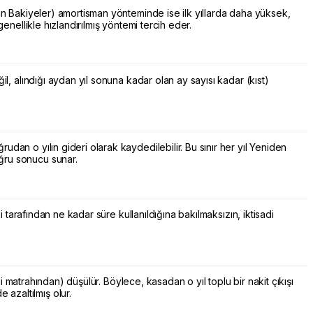
alan Bakiyeler) amortisman yönteminde ise ilk yıllarda daha yüksek,
genellikle hızlandırılmış yöntemi tercih eder.
ğil, alındığı aydan yıl sonuna kadar olan ay sayısı kadar (kıst)
udan o yılın gideri olarak kaydedilebilir. Bu sınır her yıl Yeniden
oğru sonucu sunar.
bi tarafından ne kadar süre kullanıldığına bakılmaksızın, iktisadi
rgi matrahından) düşülür. Böylece, kasadan o yıl toplu bir nakit çıkışı
 azaltılmış olur.