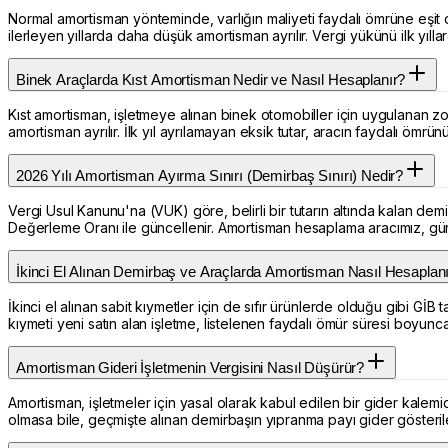
Normal amortisman yönteminde, varlığın maliyeti faydalı ömrüne eşit ol
ilerleyen yıllarda daha düşük amortisman ayrılır. Vergi yükünü ilk yıllar
Binek Araçlarda Kıst Amortisman Nedir ve Nasıl Hesaplanır?
Kıst amortisman, işletmeye alınan binek otomobiller için uygulanan zorun
amortisman ayrılır. İlk yıl ayrılamayan eksik tutar, aracın faydalı ömrü
2026 Yılı Amortisman Ayırma Sınırı (Demirbaş Sınırı) Nedir?
Vergi Usul Kanunu'na (VUK) göre, belirli bir tutarın altında kalan demi
Değerleme Oranı ile güncellenir. Amortisman hesaplama aracımız, günce
İkinci El Alınan Demirbaş ve Araçlarda Amortisman Nasıl Hesaplan
İkinci el alınan sabit kıymetler için de sıfır ürünlerde olduğu gibi GİB 
kıymeti yeni satın alan işletme, listelenen faydalı ömür süresi boyunc
Amortisman Gideri İşletmenin Vergisini Nasıl Düşürür?
Amortisman, işletmeler için yasal olarak kabul edilen bir gider kalemidir.
olmasa bile, geçmişte alınan demirbaşın yıpranma payı gider gösterile