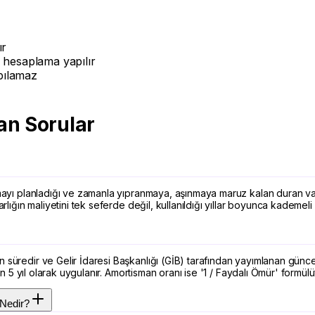
ır
 hesaplama yapılır
pılamaz
an Sorular
mayı planladığı ve zamanla yıpranmaya, aşınmaya maruz kalan duran varlı
arlığın maliyetini tek seferde değil, kullanıldığı yıllar boyunca kademel
süredir ve Gelir İdaresi Başkanlığı (GİB) tarafından yayımlanan güncel 
çin 5 yıl olarak uygulanır. Amortisman oranı ise '1 / Faydalı Ömür' formül
 Nedir?