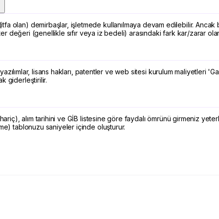
fa olan) demirbaşlar, işletmede kullanılmaya devam edilebilir. Ancak b
ter değeri (genellikle sıfır veya iz bedeli) arasındaki fark kar/zarar ola
n yazılımlar, lisans hakları, patentler ve web sitesi kurulum maliyetleri '
giderleştirilir.
hariç), alım tarihini ve GİB listesine göre faydalı ömrünü girmeniz yeter
me) tablonuzu saniyeler içinde oluşturur.