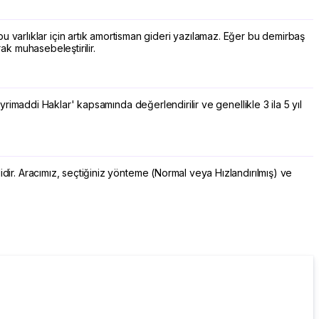
u varlıklar için artık amortisman gideri yazılamaz. Eğer bu demirbaş
rak muhasebeleştirilir.
Gayrimaddi Haklar' kapsamında değerlendirilir ve genellikle 3 ila 5 yıl
lidir. Aracımız, seçtiğiniz yönteme (Normal veya Hızlandırılmış) ve