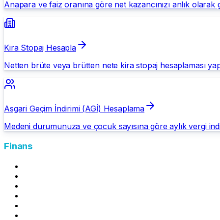
Anapara ve faiz oranına göre net kazancınızı anlık olarak 
Kira Stopaj Hesapla
Netten brüte veya brütten nete kira stopaj hesaplaması yap
Asgari Geçim İndirimi (AGİ) Hesaplama
Medeni durumunuza ve çocuk sayısına göre aylık vergi indir
Finans
Mevduat Getirisi Hesapla
Kira Stopaj Hesapla
Amortisman Hesaplama
Asgari Geçim İndirimi (AGİ) Hesaplama
Kredi Kartı Asgari Ödeme Hesaplama
Kredi Kartı Ödeme Simülatörü