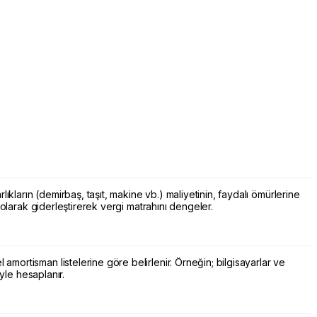
kların (demirbaş, taşıt, makine vb.) maliyetinin, faydalı ömürlerine
i olarak giderleştirerek vergi matrahını dengeler.
amortisman listelerine göre belirlenir. Örneğin; bilgisayarlar ve
üyle hesaplanır.