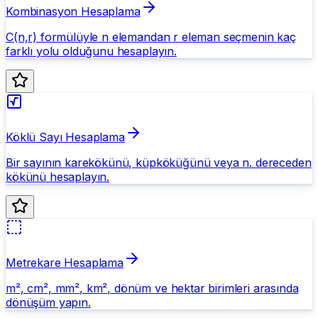
Kombinasyon Hesaplama
C(n,r) formülüyle n elemandan r eleman seçmenin kaç
farklı yolu olduğunu hesaplayın.
Köklü Sayı Hesaplama
Bir sayının karekökünü, küpköküğünü veya n. dereceden
kökünü hesaplayın.
Metrekare Hesaplama
m², cm², mm², km², dönüm ve hektar birimleri arasında
dönüşüm yapın.