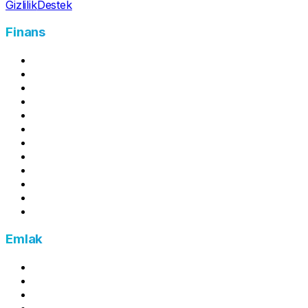
Gizlilik
Destek
Finans
Mevduat Getirisi Hesapla
Kira Stopaj Hesapla
Amortisman Hesaplama
Asgari Geçim İndirimi (AGİ) Hesaplama
Kredi Kartı Asgari Ödeme Hesaplama
Kredi Kartı Ödeme Simülatörü
Kredi Gecikme Faizi Hesaplama
Kredi Yıllık Maliyet Oranı Hesaplama
Enflasyon Hesaplama
Yıllık İzin Ücreti Hesaplama
Esnaf Kefalet Kredi Hesaplama
Brütten Nete Maaş Hesaplama
Emlak
Emlak Vergisi Hesaplama
Kira Artış Oranı Hesaplama
Tapu Harcı Hesaplama
Arsa Payı Hesaplama