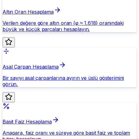
Altın Oran Hesaplama
Verilen değere göre altın oran (φ ≈ 1,618) oranındaki
büyük ve küçük parçaları hesaplayın.
Asal Çarpan Hesaplama
Bir sayıyı asal çarpanlarına ayırın ve üslü gösterimini
görün.
Basit Faiz Hesaplama
Anapara, faiz oranı ve süreye göre basit faiz ve toplam
tutarı hesaplayın.