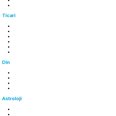
Kira Gelir Vergisi Hesaplama
Ticari
Kâr Hesaplama
Zarar Hesaplama
Ortalama Maliyet Hesaplama
İndirim Hesaplama
Zam Hesaplama
Fiyat Hesaplama
Din
Zekat Hesaplama
Fitre Hesaplama
Fidye Hesaplama
Kefaret Hesaplama
Astroloji
Burç Hesaplama
Yükselen Burç Hesaplama