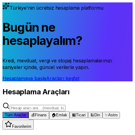
Türkiye'nin ücretsiz hesaplama platformu
Bugün ne
hesaplayalım?
Kredi, mevduat, vergi ve stopaj hesaplamalarınızı
saniyeler içinde, güncel verilerle yapın.
Hesaplamaya başla
Araçları keşfet
Hesaplama Araçları
Tüm Araçlar
💰
Finans
🏠
Emlak
🏪
Ticari
🕌
Din
✨
Astro
Favorilerim