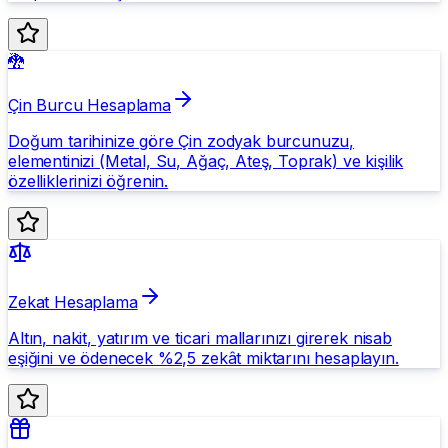
🐉
Çin Burcu Hesaplama
Doğum tarihinize göre Çin zodyak burcunuzu,
elementinizi (Metal, Su, Ağaç, Ateş, Toprak) ve kişilik
özelliklerinizi öğrenin.
Zekat Hesaplama
Altın, nakit, yatırım ve ticari mallarınızı girerek nisab
eşiğini ve ödenecek %2,5 zekât miktarını hesaplayın.