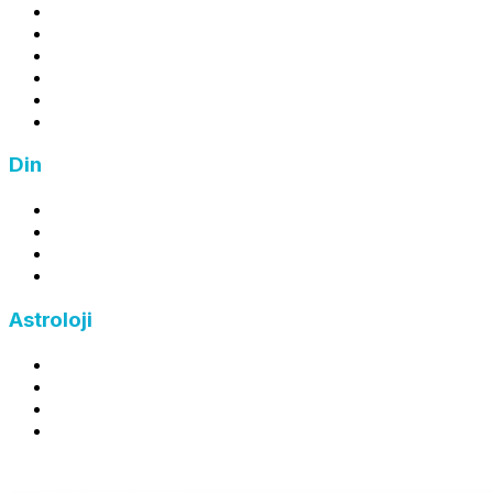
Kâr Hesaplama
Zarar Hesaplama
Ortalama Maliyet Hesaplama
İndirim Hesaplama
Zam Hesaplama
Fiyat Hesaplama
Din
Zekat Hesaplama
Fitre Hesaplama
Fidye Hesaplama
Kefaret Hesaplama
Astroloji
Burç Hesaplama
Yükselen Burç Hesaplama
Ay Burcu Hesaplama
Çin Burcu Hesaplama
©
2026
FreeHesapla — Tüm hakları saklıdır.
Gizlilik Politikası
İletişim