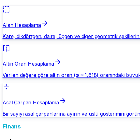
Alan Hesaplama
Kare, dikdörtgen, daire, üçgen ve diğer geometrik şekillerin
Altın Oran Hesaplama
Verilen değere göre altın oran (φ ≈ 1,618) oranındaki büyü
Asal Çarpan Hesaplama
Bir sayıyı asal çarpanlarına ayırın ve üslü gösterimini görün
Finans
Mevduat Getirisi Hesapla