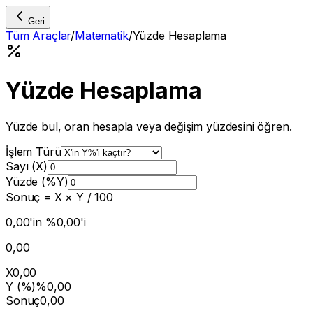
Geri
Tüm Araçlar
/
Matematik
/
Yüzde Hesaplama
Yüzde Hesaplama
Yüzde bul, oran hesapla veya değişim yüzdesini öğren.
İşlem Türü
Sayı (X)
Yüzde (%Y)
Sonuç = X × Y / 100
0,00'in %0,00'i
0,00
X
0,00
Y (%)
%0,00
Sonuç
0,00