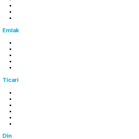
Yıllık İzin Ücreti Hesaplama
Esnaf Kefalet Kredi Hesaplama
Brütten Nete Maaş Hesaplama
Emlak
Emlak Vergisi Hesaplama
Kira Artış Oranı Hesaplama
Tapu Harcı Hesaplama
Arsa Payı Hesaplama
Kira Gelir Vergisi Hesaplama
Ticari
Kâr Hesaplama
Zarar Hesaplama
Ortalama Maliyet Hesaplama
İndirim Hesaplama
Zam Hesaplama
Fiyat Hesaplama
Din