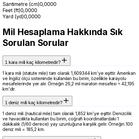
Santimetre (cm)
0,0000
Feet (ft)
0,0000
Yard (yd)
0,0000
Mil Hesaplama Hakkında Sık
Sorulan Sorular
1 kara mili kaç kilometredir?
1 kara mili (statute mile) tam olarak 1,609344 km'ye eşittir. Amerikan
ve İngiliz ölçü sisteminde kullanılan bu birim, özellikle karayolu
mesafelerinde yer alır. Örneğin 26,2 mil maraton mesafesi ≈ 42,195
km'dir.
1 deniz mili kaç kilometredir?
1 deniz mili (nautical mile) tam olarak 1,852 km'ye eşittir. Denizcilik
ve havacılıkta kullanılan bu birim, coğrafi koordinatlardaki 1
dakikalık (1/60 derece) yay uzunluğuna karşılık gelir. Örneğin 100
deniz mili = 185,2 km.