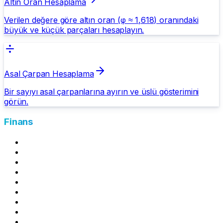
Altın Oran Hesaplama
Verilen değere göre altın oran (φ ≈ 1,618) oranındaki
büyük ve küçük parçaları hesaplayın.
Asal Çarpan Hesaplama
Bir sayıyı asal çarpanlarına ayırın ve üslü gösterimini
görün.
Finans
Mevduat Getirisi Hesapla
Kira Stopaj Hesapla
Amortisman Hesaplama
Asgari Geçim İndirimi (AGİ) Hesaplama
Kredi Kartı Asgari Ödeme Hesaplama
Kredi Kartı Ödeme Simülatörü
Kredi Gecikme Faizi Hesaplama
Kredi Yıllık Maliyet Oranı Hesaplama
Enflasyon Hesaplama