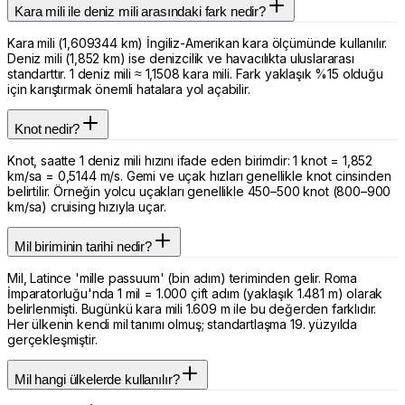
Kara mili ile deniz mili arasındaki fark nedir?
Kara mili (1,609344 km) İngiliz-Amerikan kara ölçümünde kullanılır.
Deniz mili (1,852 km) ise denizcilik ve havacılıkta uluslararası
standarttır. 1 deniz mili ≈ 1,1508 kara mili. Fark yaklaşık %15 olduğu
için karıştırmak önemli hatalara yol açabilir.
Knot nedir?
Knot, saatte 1 deniz mili hızını ifade eden birimdir: 1 knot = 1,852
km/sa = 0,5144 m/s. Gemi ve uçak hızları genellikle knot cinsinden
belirtilir. Örneğin yolcu uçakları genellikle 450–500 knot (800–900
km/sa) cruising hızıyla uçar.
Mil biriminin tarihi nedir?
Mil, Latince 'mille passuum' (bin adım) teriminden gelir. Roma
İmparatorluğu'nda 1 mil = 1.000 çift adım (yaklaşık 1.481 m) olarak
belirlenmişti. Bugünkü kara mili 1.609 m ile bu değerden farklıdır.
Her ülkenin kendi mil tanımı olmuş; standartlaşma 19. yüzyılda
gerçekleşmiştir.
Mil hangi ülkelerde kullanılır?