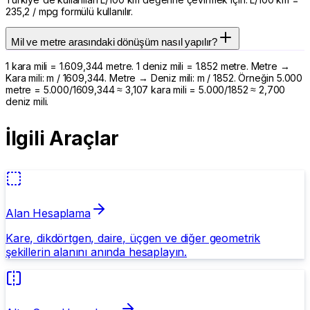
235,2 / mpg formülü kullanılır.
Mil ve metre arasındaki dönüşüm nasıl yapılır?
1 kara mili = 1.609,344 metre. 1 deniz mili = 1.852 metre. Metre →
Kara mili: m / 1609,344. Metre → Deniz mili: m / 1852. Örneğin 5.000
metre = 5.000/1609,344 ≈ 3,107 kara mili = 5.000/1852 ≈ 2,700
deniz mili.
İlgili Araçlar
Alan Hesaplama
Kare, dikdörtgen, daire, üçgen ve diğer geometrik
şekillerin alanını anında hesaplayın.