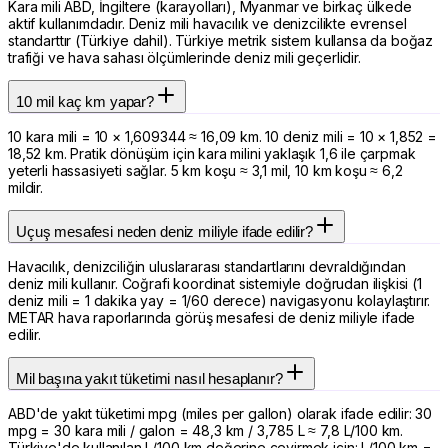
Kara mili ABD, İngiltere (karayolları), Myanmar ve birkaç ülkede
aktif kullanımdadır. Deniz mili havacılık ve denizcilikte evrensel
standarttır (Türkiye dahil). Türkiye metrik sistem kullansa da boğaz
trafiği ve hava sahası ölçümlerinde deniz mili geçerlidir.
10 mil kaç km yapar?
10 kara mili = 10 × 1,609344 ≈ 16,09 km. 10 deniz mili = 10 × 1,852 =
18,52 km. Pratik dönüşüm için kara milini yaklaşık 1,6 ile çarpmak
yeterli hassasiyeti sağlar. 5 km koşu ≈ 3,1 mil, 10 km koşu ≈ 6,2
mildir.
Uçuş mesafesi neden deniz miliyle ifade edilir?
Havacılık, denizciliğin uluslararası standartlarını devraldığından
deniz mili kullanır. Coğrafi koordinat sistemiyle doğrudan ilişkisi (1
deniz mili = 1 dakika yay = 1/60 derece) navigasyonu kolaylaştırır.
METAR hava raporlarında görüş mesafesi de deniz miliyle ifade
edilir.
Mil başına yakıt tüketimi nasıl hesaplanır?
ABD'de yakıt tüketimi mpg (miles per gallon) olarak ifade edilir: 30
mpg = 30 kara mili / galon = 48,3 km / 3,785 L ≈ 7,8 L/100 km.
Türkiye'de kullanılan L/100 km değerine çevirmek için: L/100 km =