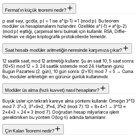
Fermat'ın küçük teoremi nedir?
p asal sayı, gcd(a, p) = 1 ise a^(p-1) ≡ 1 (mod p). Bu teorem
modüler üs hesaplamalarını hızlandırır. Özellikle a^(-1) ≡ a^(p-2)
(mod p) eşitliği, çarpımsal tersi bulmak için kullanılır. RSA, Diffie-
Hellman ve diğer kriptografik protokollerde temeldir.
Saat hesabı modüler aritmetiğin neresinde karşımıza çıkar?
12 saatlik saat, mod 12 aritmetiği kullanır. Şu an saat 10, 5 saat sonra:
(10+5) mod 12 = 3. 24 saatlik sistemde mod 24. Haftanın günü:
Bugün Pazartesi (2. gün), 10 gün sonra: (2+10) mod 7 = 5 → Cuma.
Bu, modüler aritmetiğin en görünür günlük kullanımıdır.
Modüler üs alma (hızlı kuvvet) nasıl hesaplanır?
Büyük üsler için tekrarlı kareye alma yöntemi kullanılır. Örneğin 3^13
mod 7: 3¹=3, 3²=9≡2, 3⁴≡4, 3⁸≡2 (mod 7). 13 = 8+4+1 → 3^13 ≡
2×4×3 = 24 ≡ 3 (mod 7). Doğrudan hesap milyarlarca işlem
gerektirirken bu yöntem O(log n) adımda tamamlanır.
Çin Kalan Teoremi nedir?