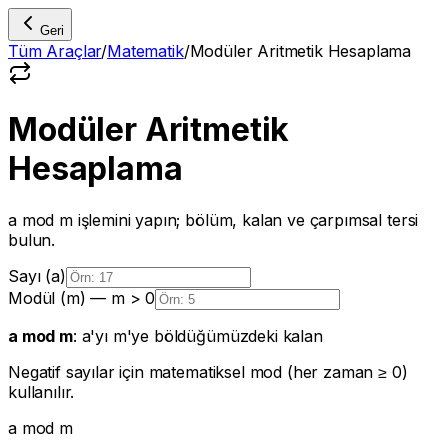
Geri
Tüm Araçlar
/
Matematik
/
Modüler Aritmetik Hesaplama
Modüler Aritmetik
Hesaplama
a mod m işlemini yapın; bölüm, kalan ve çarpımsal tersi
bulun.
Sayı (a)
Modül (m) — m > 0
a mod m
: a'yı m'ye böldüğümüzdeki kalan
Negatif sayılar için matematiksel mod (her zaman ≥ 0)
kullanılır.
a
mod
m