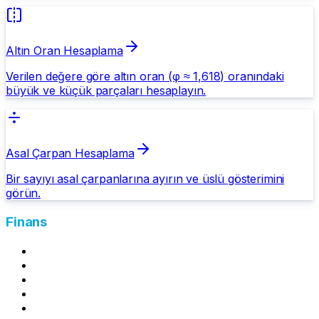
Altın Oran Hesaplama
Verilen değere göre altın oran (φ ≈ 1,618) oranındaki
büyük ve küçük parçaları hesaplayın.
Asal Çarpan Hesaplama
Bir sayıyı asal çarpanlarına ayırın ve üslü gösterimini
görün.
Finans
Mevduat Getirisi Hesapla
Kira Stopaj Hesapla
Amortisman Hesaplama
Asgari Geçim İndirimi (AGİ) Hesaplama
Kredi Kartı Asgari Ödeme Hesaplama