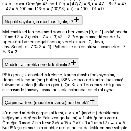
r = a − q×m. Örneğin 47 mod 7: q = ⌊47/7⌋ = 6, r = 47 − 6×7 = 47
− 42 = 5. 100 mod 13: q = ⌊100/13⌋ = 7, r = 100 − 91 = 9.
Negatif sayılar için mod nasıl çalışır?
Matematiksel tanımda mod sonucu her zaman [0, m-1] aralığındadır.
-7 mod 3 = 2 çünkü -7 = (−3)×3 + 2. Programlama dillerinde %
operatörü bazen negatif sonuç verebilir (örn. C, Java,
JavaScript'te -7 % 3 = -1). Python ise matematiksel tanımı izler: -7
% 3 = 2.
Modüler aritmetik nerede kullanılır?
RSA gibi açık anahtarlı şifreleme, karma (hash) fonksiyonları,
döngüsel tampon (ring buffer), ISBN ve barkod kontrol basamağı,
takvim hesapları (haftanın günü), Çin Kalan Teoremi ve bilgisayar
mimarisinde tamsayı taşma hesaplamalarında temel rol oynar.
Çarpımsal ters (modüler inverse) ne demek?
a'nın mod m'deki çarpımsal tersi, a × x ≡ 1 (mod m) denklemini
sağlayan x değeridir. Yalnızca gcd(a, m) = 1 olduğunda vardır.
Örneğin 3 mod 7'nin tersi: 3×5 = 15 = 2×7 + 1 ≡ 1 (mod 7) → x = 5.
Bu RSA şifrelemesinin anahtar üretim adımında kritik öneme sahiptir.