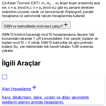
Çin Kalan Teoremi (CRT): m₁, m₂, ... mₖ ikişer ikişer aralarında asal
ise, x ≡ a₁ (mod m₁), x ≡ a₂ (mod m₂) gibi eş zamanlı denklem
sisteminin çözümü vardır ve benzersizdir. Kriptografi, paralel
hesaplama ve astronomik takvim hesaplarında kullanılır.
ISBN ve barkodlarda mod nasıl çalışır?
ISBN-13 kontrol basamağı mod 10 hesaplamasına dayanır: tek
konumdaki rakamlar 1, çift konumdakiler 3 ile çarpılır, toplanır ve
toplam mod 10 = 0 olmalı. EAN-13 barkodlar da aynı prensibi
kullanır. Bu, veri iletimindeki tek haneli hataları %99 oranında
yakalar.
İlgili Araçlar
Alan Hesaplama
Kare, dikdörtgen, daire, üçgen ve diğer geometrik
şekillerin alanını anında hesaplayın.