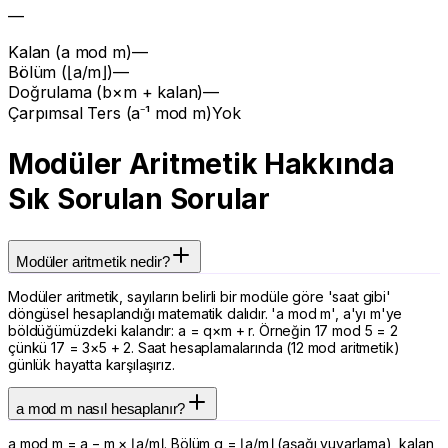
—
Kalan (a mod m)
—
Bölüm (⌊a/m⌋)
—
Doğrulama (b×m + kalan)
—
Çarpımsal Ters (a⁻¹ mod m)
Yok
Modüler Aritmetik Hakkında
Sık Sorulan Sorular
Modüler aritmetik nedir?
Modüler aritmetik, sayıların belirli bir modüle göre 'saat gibi'
döngüsel hesaplandığı matematik dalıdır. 'a mod m', a'yı m'ye
böldüğümüzdeki kalandır: a = q×m + r. Örneğin 17 mod 5 = 2
çünkü 17 = 3×5 + 2. Saat hesaplamalarında (12 mod aritmetik)
günlük hayatta karşılaşırız.
a mod m nasıl hesaplanır?
a mod m = a − m × ⌊a/m⌋. Bölüm q = ⌊a/m⌋ (aşağı yuvarlama), kalan