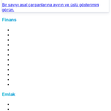
Bir sayıyı asal çarpanlarına ayırın ve üslü gösterimini
görün.
Finans
Mevduat Getirisi Hesapla
Kira Stopaj Hesapla
Amortisman Hesaplama
Asgari Geçim İndirimi (AGİ) Hesaplama
Kredi Kartı Asgari Ödeme Hesaplama
Kredi Kartı Ödeme Simülatörü
Kredi Gecikme Faizi Hesaplama
Kredi Yıllık Maliyet Oranı Hesaplama
Enflasyon Hesaplama
Yıllık İzin Ücreti Hesaplama
Esnaf Kefalet Kredi Hesaplama
Brütten Nete Maaş Hesaplama
Emlak
Emlak Vergisi Hesaplama
Kira Artış Oranı Hesaplama