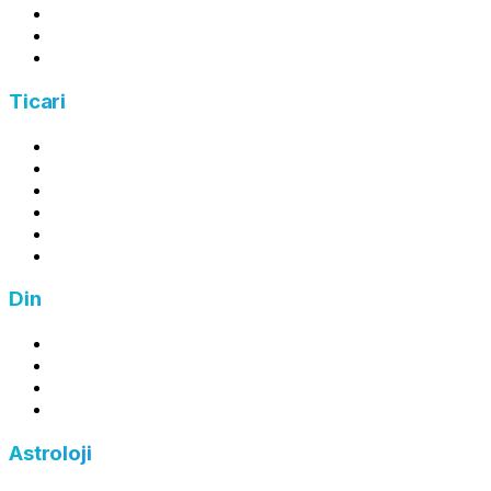
Tapu Harcı Hesaplama
Arsa Payı Hesaplama
Kira Gelir Vergisi Hesaplama
Ticari
Kâr Hesaplama
Zarar Hesaplama
Ortalama Maliyet Hesaplama
İndirim Hesaplama
Zam Hesaplama
Fiyat Hesaplama
Din
Zekat Hesaplama
Fitre Hesaplama
Fidye Hesaplama
Kefaret Hesaplama
Astroloji