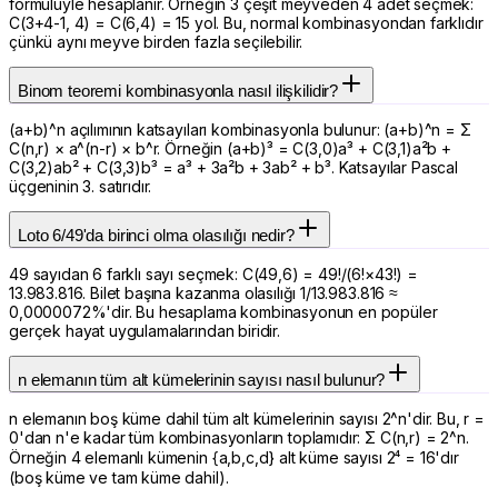
formülüyle hesaplanır. Örneğin 3 çeşit meyveden 4 adet seçmek:
C(3+4-1, 4) = C(6,4) = 15 yol. Bu, normal kombinasyondan farklıdır
çünkü aynı meyve birden fazla seçilebilir.
Binom teoremi kombinasyonla nasıl ilişkilidir?
(a+b)^n açılımının katsayıları kombinasyonla bulunur: (a+b)^n = Σ
C(n,r) × a^(n-r) × b^r. Örneğin (a+b)³ = C(3,0)a³ + C(3,1)a²b +
C(3,2)ab² + C(3,3)b³ = a³ + 3a²b + 3ab² + b³. Katsayılar Pascal
üçgeninin 3. satırıdır.
Loto 6/49'da birinci olma olasılığı nedir?
49 sayıdan 6 farklı sayı seçmek: C(49,6) = 49!/(6!×43!) =
13.983.816. Bilet başına kazanma olasılığı 1/13.983.816 ≈
0,0000072%'dir. Bu hesaplama kombinasyonun en popüler
gerçek hayat uygulamalarından biridir.
n elemanın tüm alt kümelerinin sayısı nasıl bulunur?
n elemanın boş küme dahil tüm alt kümelerinin sayısı 2^n'dir. Bu, r =
0'dan n'e kadar tüm kombinasyonların toplamıdır: Σ C(n,r) = 2^n.
Örneğin 4 elemanlı kümenin {a,b,c,d} alt küme sayısı 2⁴ = 16'dır
(boş küme ve tam küme dahil).