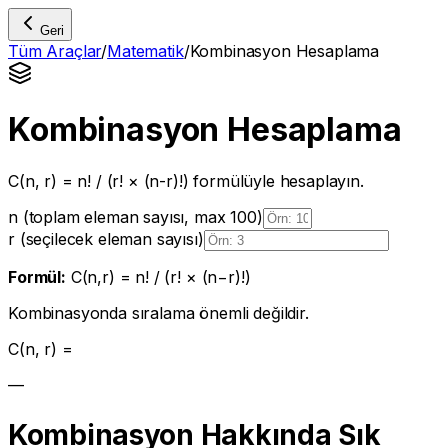
Geri
Tüm Araçlar
/
Matematik
/
Kombinasyon Hesaplama
Kombinasyon Hesaplama
C(n, r) = n! / (r! × (n-r)!) formülüyle hesaplayın.
n (toplam eleman sayısı, max 100)
r (seçilecek eleman sayısı)
Formül:
C(n,r) = n! / (r! × (n−r)!)
Kombinasyonda sıralama önemli değildir.
C(
n
,
r
) =
—
Kombinasyon Hakkında Sık