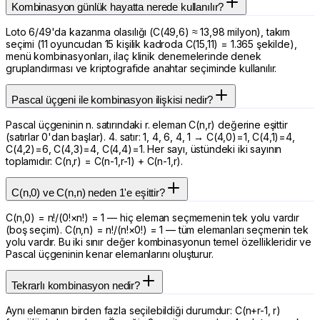
Kombinasyon günlük hayatta nerede kullanılır?
Loto 6/49'da kazanma olasılığı (C(49,6) ≈ 13,98 milyon), takım
seçimi (11 oyuncudan 15 kişilik kadroda C(15,11) = 1.365 şekilde),
menü kombinasyonları, ilaç klinik denemelerinde denek
gruplandırması ve kriptografide anahtar seçiminde kullanılır.
Pascal üçgeni ile kombinasyon ilişkisi nedir?
Pascal üçgeninin n. satırındaki r. eleman C(n,r) değerine eşittir
(satırlar 0'dan başlar). 4. satır: 1, 4, 6, 4, 1 → C(4,0)=1, C(4,1)=4,
C(4,2)=6, C(4,3)=4, C(4,4)=1. Her sayı, üstündeki iki sayının
toplamıdır: C(n,r) = C(n-1,r-1) + C(n-1,r).
C(n,0) ve C(n,n) neden 1'e eşittir?
C(n,0) = n!/(0!×n!) = 1 — hiç eleman seçmemenin tek yolu vardır
(boş seçim). C(n,n) = n!/(n!×0!) = 1 — tüm elemanları seçmenin tek
yolu vardır. Bu iki sınır değer kombinasyonun temel özellikleridir ve
Pascal üçgeninin kenar elemanlarını oluşturur.
Tekrarlı kombinasyon nedir?
Aynı elemanın birden fazla seçilebildiği durumdur: C(n+r-1, r)