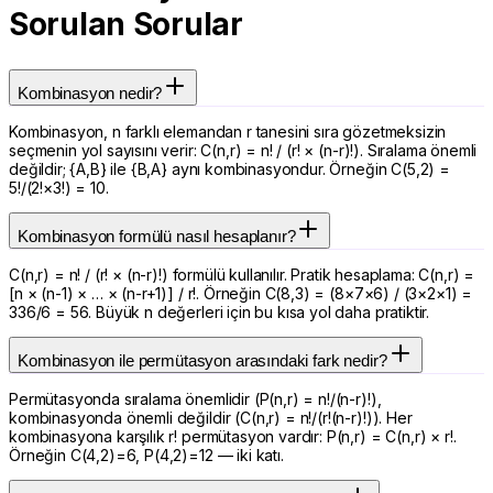
Sorulan Sorular
Kombinasyon nedir?
Kombinasyon, n farklı elemandan r tanesini sıra gözetmeksizin
seçmenin yol sayısını verir: C(n,r) = n! / (r! × (n-r)!). Sıralama önemli
değildir; {A,B} ile {B,A} aynı kombinasyondur. Örneğin C(5,2) =
5!/(2!×3!) = 10.
Kombinasyon formülü nasıl hesaplanır?
C(n,r) = n! / (r! × (n-r)!) formülü kullanılır. Pratik hesaplama: C(n,r) =
[n × (n-1) × … × (n-r+1)] / r!. Örneğin C(8,3) = (8×7×6) / (3×2×1) =
336/6 = 56. Büyük n değerleri için bu kısa yol daha pratiktir.
Kombinasyon ile permütasyon arasındaki fark nedir?
Permütasyonda sıralama önemlidir (P(n,r) = n!/(n-r)!),
kombinasyonda önemli değildir (C(n,r) = n!/(r!(n-r)!)). Her
kombinasyona karşılık r! permütasyon vardır: P(n,r) = C(n,r) × r!.
Örneğin C(4,2)=6, P(4,2)=12 — iki katı.