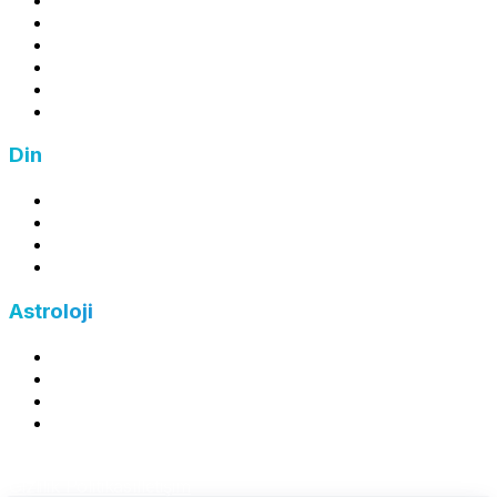
Zarar Hesaplama
Ortalama Maliyet Hesaplama
İndirim Hesaplama
Zam Hesaplama
Fiyat Hesaplama
Din
Zekat Hesaplama
Fitre Hesaplama
Fidye Hesaplama
Kefaret Hesaplama
Astroloji
Burç Hesaplama
Yükselen Burç Hesaplama
Ay Burcu Hesaplama
Çin Burcu Hesaplama
©
2026
FreeHesapla — Tüm hakları saklıdır.
Gizlilik Politikası
İletişim