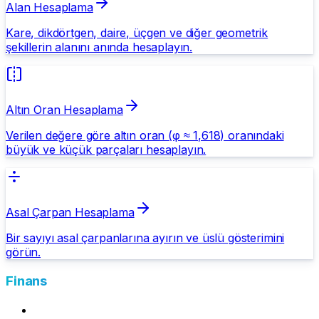
Alan Hesaplama
Kare, dikdörtgen, daire, üçgen ve diğer geometrik
şekillerin alanını anında hesaplayın.
Altın Oran Hesaplama
Verilen değere göre altın oran (φ ≈ 1,618) oranındaki
büyük ve küçük parçaları hesaplayın.
Asal Çarpan Hesaplama
Bir sayıyı asal çarpanlarına ayırın ve üslü gösterimini
görün.
Finans
Mevduat Getirisi Hesapla