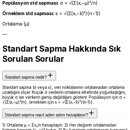
Popülasyon std sapması:
σ = √(Σ(xᵢ−μ)²/n)
Örneklem std sapması:
s = √(Σ(xᵢ−x̄)²/(n−1))
Ortalama (μ)
—
Standart Sapma Hakkında Sık
Sorulan Sorular
Standart sapma nedir?
Standart sapma (σ veya s), veri noktalarının ortalamadan ortalama
uzaklığını ölçer. Küçük σ verilerin ortalama etrafında yoğunlaştığını,
büyük σ ise verilerin geniş dağıldığını gösterir. Popülasyon için σ =
√(Σ(xᵢ−μ)²/n), örneklem için s = √(Σ(xᵢ−x̄)²/(n-1)).
Standart sapma nasıl adım adım hesaplanır?
1) Ortalama μ = Σxᵢ/n hesaplayın. 2) Her değerin ortalamadan
farkının karesini (xᵢ−μ)² bulun. 3) Bu karelerin ortalamasını (varyans)