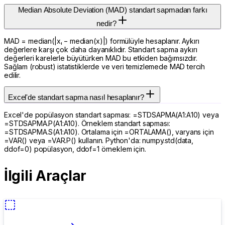
Median Absolute Deviation (MAD) standart sapmadan farkı
nedir?
MAD = median(|xᵢ − median(x)|) formülüyle hesaplanır. Aykırı
değerlere karşı çok daha dayanıklıdır. Standart sapma aykırı
değerleri karelerle büyütürken MAD bu etkiden bağımsızdır.
Sağlam (robust) istatistiklerde ve veri temizlemede MAD tercih
edilir.
Excel'de standart sapma nasıl hesaplanır?
Excel'de popülasyon standart sapması: =STDSAPMA(A1:A10) veya
=STDSAPMA.P(A1:A10). Örneklem standart sapması:
=STDSAPMA.S(A1:A10). Ortalama için =ORTALAMA(), varyans için
=VAR() veya =VAR.P() kullanın. Python'da: numpy.std(data,
ddof=0) popülasyon, ddof=1 örneklem için.
İlgili Araçlar