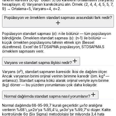
hesaplayın. 4) Varyansın karekökünü alın. Örnek: {2, 4, 4, 4, 5, 5, 7,
9} → Ortalama=5, Varyans=4, σ=2.
Popülasyon ve örneklem standart sapması arasındaki fark nedir?
Popülasyon standart sapması (σ): n ile bölünür — tüm popülasyon
bilindiğinde. Örneklem standart sapması (s): (n-1) ile bölünür —
küçük örnekten popülasyonu tahmin etmek için (Bessel
düzeltmesi). Excel'de STDSAPMA popülasyon, STDSAPMA.S
örneklem sapmasını verir.
Varyans ve standart sapma ilişkisi nedir?
Varyans (σ²), standart sapmanın karesidir. İkisi de dağılımı ölçer.
Ancak varyansın birimi orijinal verinin birimine karedir (örn. kg² —
anlamsız). Standart sapma kökü alarak orijinal veriyle aynı birime
(kg) döner — bu yüzden yorumlaması çok daha kolaydır.
Normal dağılımda standart sapma nasıl yorumlanır?
Normal dağılımda 68-95-99,7 kuralı geçerlidir: μ±1σ aralığına
verilerin %68'i, μ±2σ'ya %95,4'ü, μ±3σ'ya %99,7'si düşer. Kalite
kontrolünde 6σ (Six Sigma) metodolojisi bir milyonda 3,4 hata