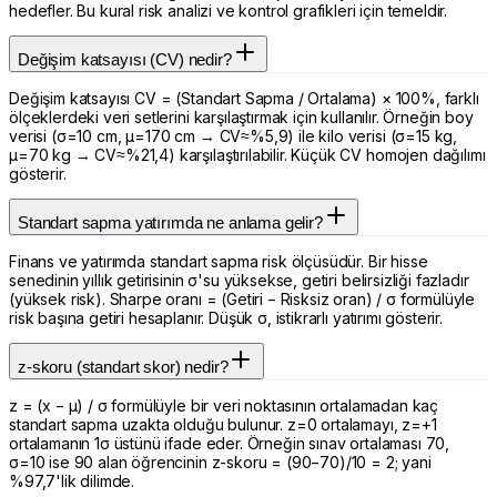
hedefler. Bu kural risk analizi ve kontrol grafikleri için temeldir.
Değişim katsayısı (CV) nedir?
Değişim katsayısı CV = (Standart Sapma / Ortalama) × 100%, farklı
ölçeklerdeki veri setlerini karşılaştırmak için kullanılır. Örneğin boy
verisi (σ=10 cm, μ=170 cm → CV≈%5,9) ile kilo verisi (σ=15 kg,
μ=70 kg → CV≈%21,4) karşılaştırılabilir. Küçük CV homojen dağılımı
gösterir.
Standart sapma yatırımda ne anlama gelir?
Finans ve yatırımda standart sapma risk ölçüsüdür. Bir hisse
senedinin yıllık getirisinin σ'su yüksekse, getiri belirsizliği fazladır
(yüksek risk). Sharpe oranı = (Getiri − Risksiz oran) / σ formülüyle
risk başına getiri hesaplanır. Düşük σ, istikrarlı yatırımı gösterir.
z-skoru (standart skor) nedir?
z = (x − μ) / σ formülüyle bir veri noktasının ortalamadan kaç
standart sapma uzakta olduğu bulunur. z=0 ortalamayı, z=+1
ortalamanın 1σ üstünü ifade eder. Örneğin sınav ortalaması 70,
σ=10 ise 90 alan öğrencinin z-skoru = (90−70)/10 = 2; yani
%97,7'lik dilimde.