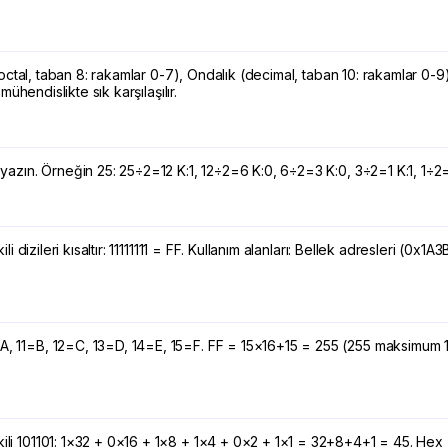
k (octal, taban 8: rakamlar 0-7), Ondalık (decimal, taban 10: rakamlar 0-9
mühendislikte sık karşılaşılır.
an yazın. Örneğin 25: 25÷2=12 K:1, 12÷2=6 K:0, 6÷2=3 K:0, 3÷2=1 K:1, 1
kili dizileri kısaltır: 11111111 = FF. Kullanım alanları: Bellek adresleri 
0=A, 11=B, 12=C, 13=D, 14=E, 15=F. FF = 15×16+15 = 255 (255 maksimum 
İkili 101101: 1×32 + 0×16 + 1×8 + 1×4 + 0×2 + 1×1 = 32+8+4+1 = 45. Hex