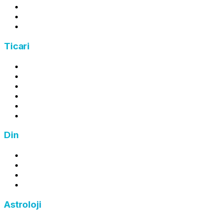
Tapu Harcı Hesaplama
Arsa Payı Hesaplama
Kira Gelir Vergisi Hesaplama
Ticari
Kâr Hesaplama
Zarar Hesaplama
Ortalama Maliyet Hesaplama
İndirim Hesaplama
Zam Hesaplama
Fiyat Hesaplama
Din
Zekat Hesaplama
Fitre Hesaplama
Fidye Hesaplama
Kefaret Hesaplama
Astroloji