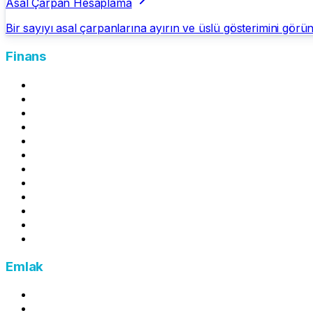
Asal Çarpan Hesaplama
Bir sayıyı asal çarpanlarına ayırın ve üslü gösterimini görün
Finans
Mevduat Getirisi Hesapla
Kira Stopaj Hesapla
Amortisman Hesaplama
Asgari Geçim İndirimi (AGİ) Hesaplama
Kredi Kartı Asgari Ödeme Hesaplama
Kredi Kartı Ödeme Simülatörü
Kredi Gecikme Faizi Hesaplama
Kredi Yıllık Maliyet Oranı Hesaplama
Enflasyon Hesaplama
Yıllık İzin Ücreti Hesaplama
Esnaf Kefalet Kredi Hesaplama
Brütten Nete Maaş Hesaplama
Emlak
Emlak Vergisi Hesaplama
Kira Artış Oranı Hesaplama