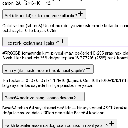
çarpın: 2A = 2×16+10 = 42.
Sekizlik (octal) sistem nerede kullanılır?
Octal sistem (taban 8) Unix/Linux dosya izin sisteminde kullanılır: chm
octal sayılar 0 ile başlar: 0755.
Hex renk kodları nasıl çalışır?
#RRGGBB formatında kırmızı-yeşil-mavi değerleri 0-255 arası hex o
Siyah. Her kanal için 256 değer, toplam 16.777.216 (256³) renk komb
Binary (ikili) sistemde aritmetik nasıl yapılır?
İkili toplama: 0+0=0, 0+1=1, 1+1=10 (taşıma). Örn: 1011+1010=10101 (1
bilgisayarlar bu sayede hızlı çarpma/bölme yapar.
Base64 nedir ve hangi tabana dayanır?
Base64 taban 64 sayı sistemi değildir — binary verileri ASCII karakterl
doğrulaması ve data URI'leri genellikle Base64 kodlanır.
Farklı tabanlar arasında doğrudan dönüşüm nasıl yapılır?