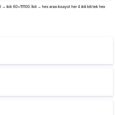
i: 60=111100. İkili → hex arası kısayol: her 4 ikili biti tek hex