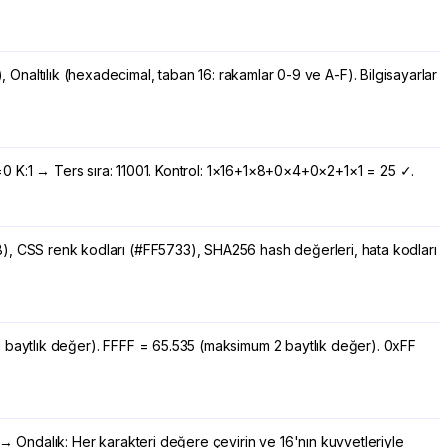
), Onaltılık (hexadecimal, taban 16: rakamlar 0-9 ve A-F). Bilgisayarlar
÷2=0 K:1 → Ters sıra: 11001. Kontrol: 1×16+1×8+0×4+0×2+1×1 = 25 ✓.
(0x1A3B), CSS renk kodları (#FF5733), SHA256 hash değerleri, hata kodları
1 baytlık değer). FFFF = 65.535 (maksimum 2 baytlık değer). 0xFF
 → Ondalık: Her karakteri değere çevirin ve 16'nın kuvvetleriyle