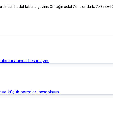
ından hedef tabana çevirin. Örneğin octal 74 → ondalık: 7×8+4=60 → ikil
 alanını anında hesaplayın.
k ve küçük parçaları hesaplayın.