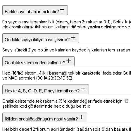
Farklı sayı tabanları nelerdir?
En yaygın sayı tabanları: İkili (binary, taban 2: rakamlar 0-1), Sekizli
elektronik olarak ikili sistemi kullanır; diğerleri yazılım geliştirmede ve 
Ondalık sayıyı ikiliye nasıl çevirilir?
Sayıyı sürekli 2'ye bölün ve kalanları kaydedin; kalanları ters sırad
Onaltılık sistem neden kullanılır?
Hex (16'lık) sistem, 4 ikili basamağı tek bir karakterle ifade eder. Bu i
ve MAC adresleri (00:1A:2B:3C:4D:5E).
Hex'te A, B, C, D, E, F neyi temsil eder?
Onaltılık sistemde tek rakamla 15'e kadar değer ifade etmek için: 1
şeklinde kod gösteriminde hex olduğu belirtilir.
İkiliden ondalığa dönüşüm nasıl yapılır?
Her bitin değeri 2^konum ağırlığındadır (sağdan sola 0'dan başlar). 