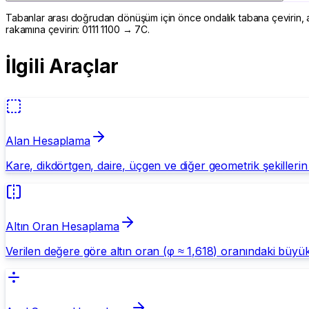
Tabanlar arası doğrudan dönüşüm için önce ondalık tabana çevirin, ard
rakamına çevirin: 0111 1100 → 7C.
İlgili Araçlar
Alan Hesaplama
Kare, dikdörtgen, daire, üçgen ve diğer geometrik şekillerin
Altın Oran Hesaplama
Verilen değere göre altın oran (φ ≈ 1,618) oranındaki büyü