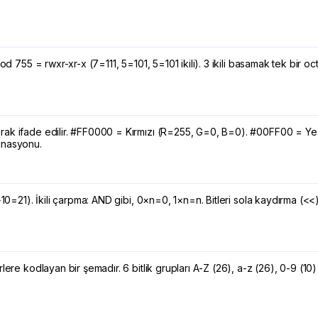
od 755 = rwxr-xr-x (7=111, 5=101, 5=101 ikili). 3 ikili basamak tek bir o
larak ifade edilir. #FF0000 = Kırmızı (R=255, G=0, B=0). #00FF00 = 
inasyonu.
1+10=21). İkili çarpma: AND gibi, 0×n=0, 1×n=n. Bitleri sola kaydırma 
ere kodlayan bir şemadır. 6 bitlik grupları A-Z (26), a-z (26), 0-9 (10)