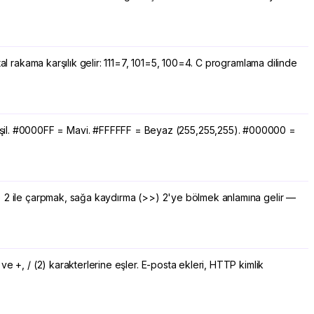
ctal rakama karşılık gelir: 111=7, 101=5, 100=4. C programlama dilinde
Yeşil. #0000FF = Mavi. #FFFFFF = Beyaz (255,255,255). #000000 =
(<<) 2 ile çarpmak, sağa kaydırma (>>) 2'ye bölmek anlamına gelir —
 ve +, / (2) karakterlerine eşler. E-posta ekleri, HTTP kimlik