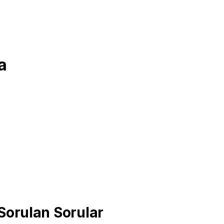
a
orulan Sorular