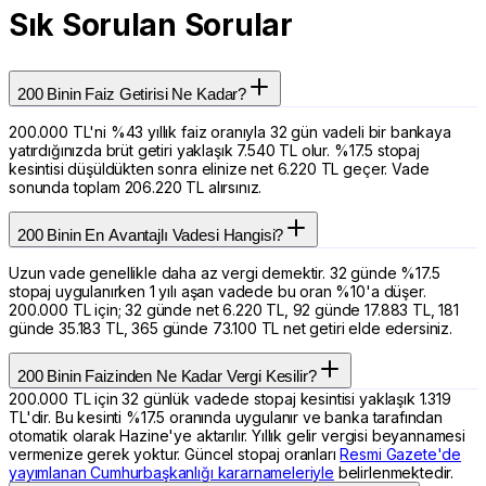
Sık Sorulan Sorular
200 Binin Faiz Getirisi Ne Kadar?
200.000 TL'ni %43 yıllık faiz oranıyla 32 gün vadeli bir bankaya
yatırdığınızda brüt getiri yaklaşık 7.540 TL olur. %17.5 stopaj
kesintisi düşüldükten sonra elinize net 6.220 TL geçer. Vade
sonunda toplam 206.220 TL alırsınız.
200 Binin En Avantajlı Vadesi Hangisi?
Uzun vade genellikle daha az vergi demektir. 32 günde %17.5
stopaj uygulanırken 1 yılı aşan vadede bu oran %10'a düşer.
200.000 TL için; 32 günde net 6.220 TL, 92 günde 17.883 TL, 181
günde 35.183 TL, 365 günde 73.100 TL net getiri elde edersiniz.
200 Binin Faizinden Ne Kadar Vergi Kesilir?
200.000 TL için 32 günlük vadede stopaj kesintisi yaklaşık 1.319
TL'dir. Bu kesinti %17.5 oranında uygulanır ve banka tarafından
otomatik olarak Hazine'ye aktarılır. Yıllık gelir vergisi beyannamesi
vermenize gerek yoktur. Güncel stopaj oranları
Resmi Gazete'de
yayımlanan Cumhurbaşkanlığı kararnameleriyle
belirlenmektedir.