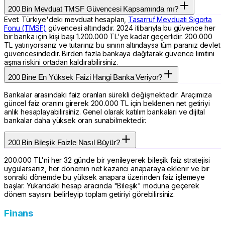
200 Bin Mevduat TMSF Güvencesi Kapsamında mı?
Evet. Türkiye'deki mevduat hesapları,
Tasarruf Mevduatı Sigorta
Fonu (TMSF)
güvencesi altındadır. 2024 itibarıyla bu güvence her
bir banka için kişi başı 1.200.000 TL'ye kadar geçerlidir. 200.000
TL yatırıyorsanız ve tutarınız bu sınırın altındaysa tüm paranız devlet
güvencesindedir. Birden fazla bankaya dağıtarak güvence limitini
aşma riskini ortadan kaldırabilirsiniz.
200 Bine En Yüksek Faizi Hangi Banka Veriyor?
Bankalar arasındaki faiz oranları sürekli değişmektedir. Araçımıza
güncel faiz oranını girerek 200.000 TL için beklenen net getiriyi
anlık hesaplayabilirsiniz. Genel olarak katılım bankaları ve dijital
bankalar daha yüksek oran sunabilmektedir.
200 Bin Bileşik Faizle Nasıl Büyür?
200.000 TL'ni her 32 günde bir yenileyerek bileşik faiz stratejisi
uygularsanız, her dönemin net kazancı anaparaya eklenir ve bir
sonraki dönemde bu yüksek anapara üzerinden faiz işlemeye
başlar. Yukarıdaki hesap aracında "Bileşik" moduna geçerek
dönem sayısını belirleyip toplam getiriyi görebilirsiniz.
Finans