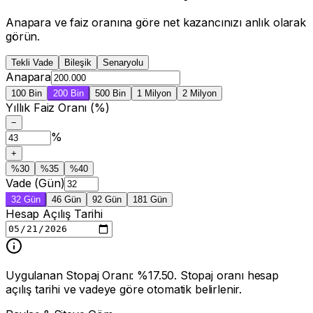
Anapara ve faiz oranına göre net kazancınızı anlık olarak
görün.
Tekli Vade
Bileşik
Senaryolu
Anapara
100 Bin
200 Bin
500 Bin
1 Milyon
2 Milyon
Yıllık Faiz Oranı (%)
−
%
+
%
30
%
35
%
40
Vade (Gün)
32
Gün
46
Gün
92
Gün
181
Gün
Hesap Açılış Tarihi
Uygulanan Stopaj Oranı: %17.50. Stopaj oranı hesap
açılış tarihi ve vadeye göre otomatik belirlenir.