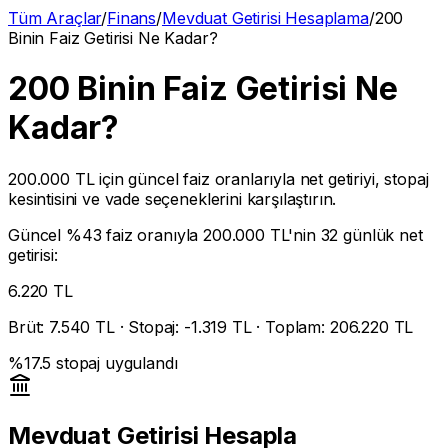
Tüm Araçlar
/
Finans
/
Mevduat Getirisi Hesaplama
/
200
Binin Faiz Getirisi Ne Kadar?
200 Binin Faiz Getirisi Ne
Kadar?
200.000 TL
için güncel faiz oranlarıyla net getiriyi, stopaj
kesintisini ve vade seçeneklerini karşılaştırın.
Güncel %
43
faiz oranıyla
200.000 TL
'nin 32 günlük net
getirisi:
6.220
TL
Brüt:
7.540
TL · Stopaj: -
1.319
TL · Toplam:
206.220
TL
%
17.5
stopaj uygulandı
Mevduat Getirisi Hesapla