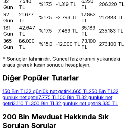
32
7.540
6.220
%
17.5
-
1.319
TL
206.220
TL
Gün
TL
TL
92
21.677
17.883
%
17.5
-
3.793
TL
217.883
TL
Gün
TL
TL
181
42.647
35.183
%
17.5
-
7.463
TL
235.183
TL
Gün
TL
TL
365
86.000
73.100
%
15.0
-
12.900
TL
273.100
TL
Gün
TL
TL
* Sonuçlar tahminidir. Güncel faiz oranını yukarıdaki
araca girerek kesin sonucu hesaplayın.
Diğer Popüler Tutarlar
150 Bin
TL
32 günlük net getiri
4.665
TL
250 Bin
TL
32
günlük net getiri
7.775
TL
100 Bin
TL
32 günlük net
getiri
3.110
TL
300 Bin
TL
32 günlük net getiri
9.330
TL
200 Bin
Mevduat Hakkında Sık
Sorulan Sorular