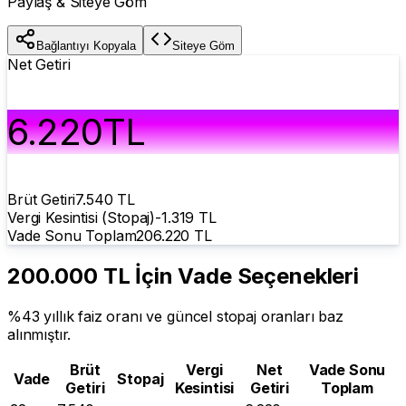
Paylaş & Siteye Göm
Bağlantıyı Kopyala
Siteye Göm
Net Getiri
6.220
TL
Brüt Getiri
7.540
TL
Vergi Kesintisi (Stopaj)
-
1.319
TL
Vade Sonu Toplam
206.220
TL
200.000 TL
İçin Vade Seçenekleri
%
43
yıllık faiz oranı ve güncel stopaj oranları baz
alınmıştır.
Brüt
Vergi
Net
Vade Sonu
Vade
Stopaj
Getiri
Kesintisi
Getiri
Toplam