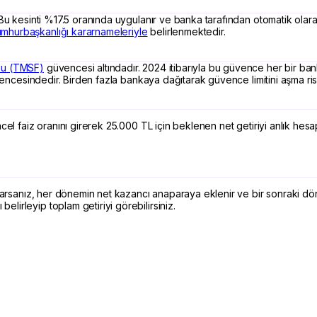
 Bu kesinti %17.5 oranında uygulanır ve banka tarafından otomatik olara
mhurbaşkanlığı kararnameleriyle
belirlenmektedir.
nu (TMSF)
güvencesi altındadır. 2024 itibarıyla bu güvence her bir bank
vencesindedir. Birden fazla bankaya dağıtarak güvence limitini aşma riski
el faiz oranını girerek 25.000 TL için beklenen net getiriyi anlık hesapl
ygularsanız, her dönemin net kazancı anaparaya eklenir ve bir sonraki
irleyip toplam getiriyi görebilirsiniz.