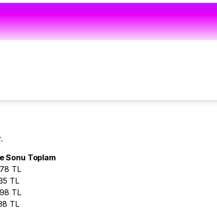
.
e Sonu Toplam
778
TL
35
TL
398
TL
38
TL