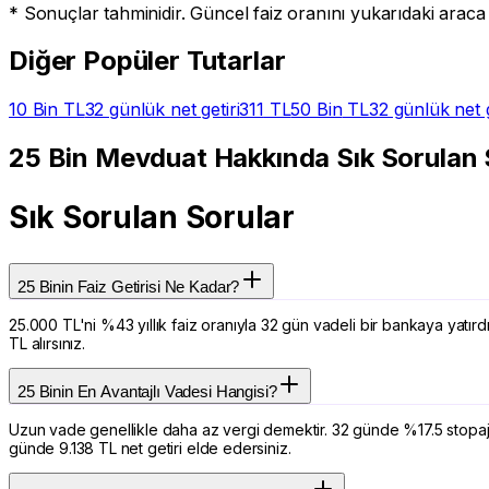
* Sonuçlar tahminidir. Güncel faiz oranını yukarıdaki arac
Diğer Popüler Tutarlar
10 Bin
TL
32 günlük net getiri
311
TL
50 Bin
TL
32 günlük net g
25 Bin
Mevduat Hakkında Sık Sorulan 
Sık Sorulan Sorular
25 Binin Faiz Getirisi Ne Kadar?
25.000 TL'ni %43 yıllık faiz oranıyla 32 gün vadeli bir bankaya yatır
TL alırsınız.
25 Binin En Avantajlı Vadesi Hangisi?
Uzun vade genellikle daha az vergi demektir. 32 günde %17.5 stopaj
günde 9.138 TL net getiri elde edersiniz.