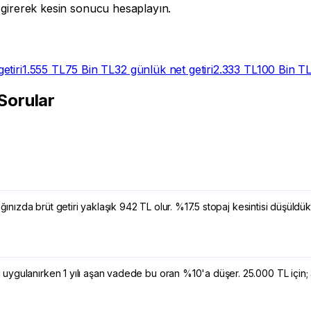
a girerek kesin sonucu hesaplayın.
etiri
1.555
TL
75 Bin
TL
32 günlük net getiri
2.333
TL
100 Bin
T
Sorular
dığınızda brüt getiri yaklaşık 942 TL olur. %17.5 stopaj kesintisi düş
 uygulanırken 1 yılı aşan vadede bu oran %10'a düşer. 25.000 TL içi