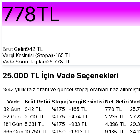
778
TL
Brüt Getiri
942
TL
Vergi Kesintisi (Stopaj)
-
165
TL
Vade Sonu Toplam
25.778
TL
25.000 TL
İçin Vade Seçenekleri
%
43
yıllık faiz oranı ve güncel stopaj oranları baz alınmıştır
Vade
Brüt Getiri
Stopaj
Vergi Kesintisi
Net Getiri
Vad
32
Gün
942
TL
%
17.5
-
165
TL
778
TL
25.
92
Gün
2.710
TL
%
17.5
-
474
TL
2.235
TL
27.2
181
Gün
5.331
TL
%
17.5
-
933
TL
4.398
TL
29.
365
Gün
10.750
TL
%
15.0
-
1.613
TL
9.138
TL
34.1