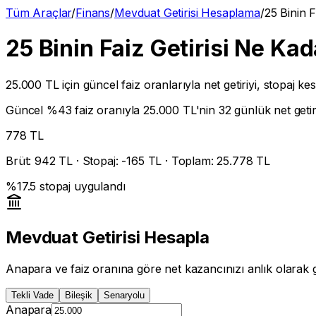
Tüm Araçlar
/
Finans
/
Mevduat Getirisi Hesaplama
/
25 Binin F
25 Binin Faiz Getirisi Ne Ka
25.000 TL
için güncel faiz oranlarıyla net getiriyi, stopaj kes
Güncel %
43
faiz oranıyla
25.000 TL
'nin 32 günlük net getiri
778
TL
Brüt:
942
TL · Stopaj: -
165
TL · Toplam:
25.778
TL
%
17.5
stopaj uygulandı
Mevduat Getirisi Hesapla
Anapara ve faiz oranına göre net kazancınızı anlık olarak 
Tekli Vade
Bileşik
Senaryolu
Anapara