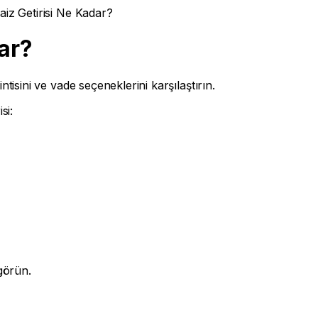
aiz Getirisi Ne Kadar?
dar?
intisini ve vade seçeneklerini karşılaştırın.
si:
görün.