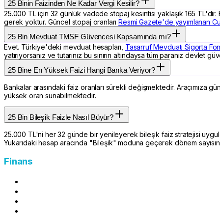
25 Binin Faizinden Ne Kadar Vergi Kesilir?
25.000 TL için 32 günlük vadede stopaj kesintisi yaklaşık 165 TL'dir.
gerek yoktur. Güncel stopaj oranları
Resmi Gazete'de yayımlanan Cu
25 Bin Mevduat TMSF Güvencesi Kapsamında mı?
Evet. Türkiye'deki mevduat hesapları,
Tasarruf Mevduatı Sigorta Fo
yatırıyorsanız ve tutarınız bu sınırın altındaysa tüm paranız devlet gü
25 Bine En Yüksek Faizi Hangi Banka Veriyor?
Bankalar arasındaki faiz oranları sürekli değişmektedir. Araçımıza günc
yüksek oran sunabilmektedir.
25 Bin Bileşik Faizle Nasıl Büyür?
25.000 TL'ni her 32 günde bir yenileyerek bileşik faiz stratejisi u
Yukarıdaki hesap aracında "Bileşik" moduna geçerek dönem sayısını bel
Finans
Mevduat Getirisi Hesapla
Kira Stopaj Hesapla
Amortisman Hesaplama
Asgari Geçim İndirimi (AGİ) Hesaplama