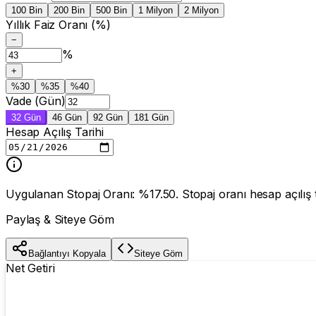
100 Bin
200 Bin
500 Bin
1 Milyon
2 Milyon
Yıllık Faiz Oranı (%)
−
%
+
%
30
%
35
%
40
Vade (Gün)
32
Gün
46
Gün
92
Gün
181
Gün
Hesap Açılış Tarihi
Uygulanan Stopaj Oranı: %17.50. Stopaj oranı hesap açılış t
Paylaş & Siteye Göm
Bağlantıyı Kopyala
Siteye Göm
Net Getiri