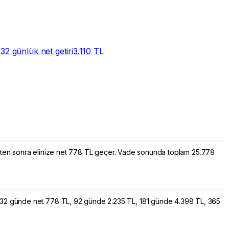
L
32 günlük net getiri
3.110
TL
üldükten sonra elinize net 778 TL geçer. Vade sonunda toplam 25.778
n; 32 günde net 778 TL, 92 günde 2.235 TL, 181 günde 4.398 TL, 365