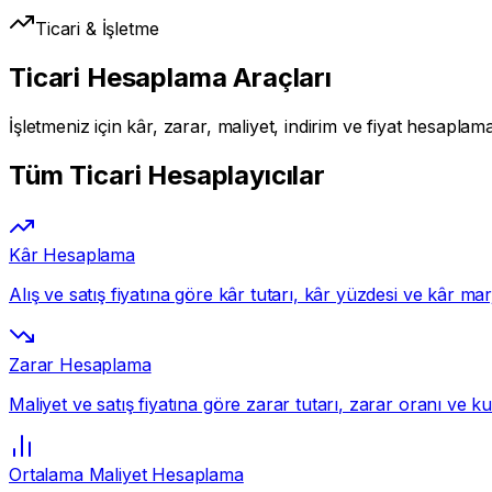
Ticari & İşletme
Ticari Hesaplama Araçları
İşletmeniz için kâr, zarar, maliyet, indirim ve fiyat hesaplam
Tüm Ticari Hesaplayıcılar
Kâr Hesaplama
Alış ve satış fiyatına göre kâr tutarı, kâr yüzdesi ve kâr mar
Zarar Hesaplama
Maliyet ve satış fiyatına göre zarar tutarı, zarar oranı ve 
Ortalama Maliyet Hesaplama