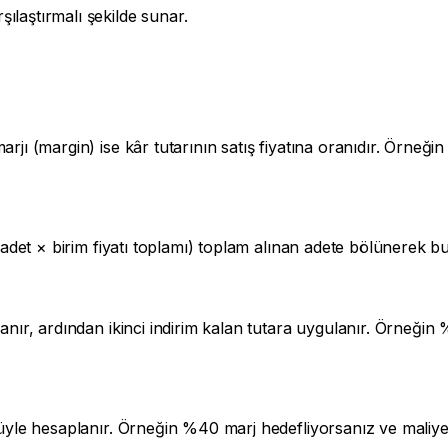
ılaştırmalı şekilde sunar.
arjı (margin) ise kâr tutarının satış fiyatına oranıdır. Örneğ
n adet × birim fiyatı toplamı) toplam alınan adete bölünerek b
lanır, ardından ikinci indirim kalan tutara uygulanır. Örneğin
lüyle hesaplanır. Örneğin %40 marj hedefliyorsanız ve maliyet