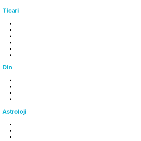
Ticari
Kâr Hesaplama
Zarar Hesaplama
Ortalama Maliyet Hesaplama
İndirim Hesaplama
Zam Hesaplama
Fiyat Hesaplama
Din
Zekat Hesaplama
Fitre Hesaplama
Fidye Hesaplama
Kefaret Hesaplama
Astroloji
Burç Hesaplama
Yükselen Burç Hesaplama
Ay Burcu Hesaplama