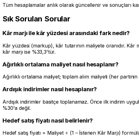
Tüm hesaplamalar anlık olarak güncellenir ve sonuçları karş
Sık Sorulan Sorular
Kâr marjı ile kâr yüzdesi arasındaki fark nedir?
Kâr yüzdesi (markup), kâr tutarının maliyete oranıdır. Kâr m
kâr marjı ise %33,3'tür.
Ağırlıklı ortalama maliyet nasıl hesaplanır?
Ağırlıklı ortalama maliyet; toplam alım maliyeti (her partini
Ardışık indirimler nasıl hesaplanır?
Ardışık indirimler basitçe toplanamaz. Önce ilk indirim uygu
%30'a değil.
Hedef satış fiyatı nasıl belirlenir?
Hedef satış fiyatı = Maliyet ÷ (1 – İstenen Kâr Marjı) formü