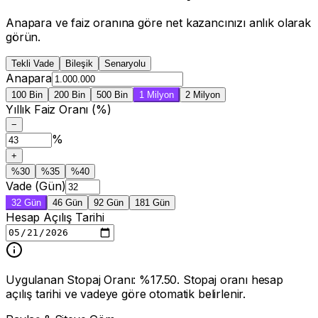
Anapara ve faiz oranına göre net kazancınızı anlık olarak
görün.
Tekli Vade
Bileşik
Senaryolu
Anapara
100 Bin
200 Bin
500 Bin
1 Milyon
2 Milyon
Yıllık Faiz Oranı (%)
−
%
+
%
30
%
35
%
40
Vade (Gün)
32
Gün
46
Gün
92
Gün
181
Gün
Hesap Açılış Tarihi
Uygulanan Stopaj Oranı: %17.50. Stopaj oranı hesap
açılış tarihi ve vadeye göre otomatik belirlenir.