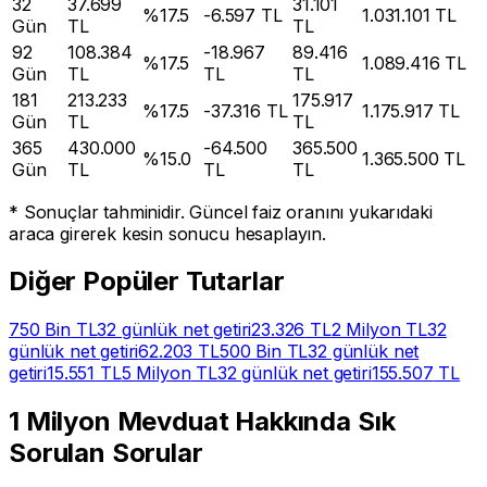
32
37.699
31.101
%
17.5
-
6.597
TL
1.031.101
TL
Gün
TL
TL
92
108.384
-
18.967
89.416
%
17.5
1.089.416
TL
Gün
TL
TL
TL
181
213.233
175.917
%
17.5
-
37.316
TL
1.175.917
TL
Gün
TL
TL
365
430.000
-
64.500
365.500
%
15.0
1.365.500
TL
Gün
TL
TL
TL
* Sonuçlar tahminidir. Güncel faiz oranını yukarıdaki
araca girerek kesin sonucu hesaplayın.
Diğer Popüler Tutarlar
750 Bin
TL
32 günlük net getiri
23.326
TL
2 Milyon
TL
32
günlük net getiri
62.203
TL
500 Bin
TL
32 günlük net
getiri
15.551
TL
5 Milyon
TL
32 günlük net getiri
155.507
TL
1 Milyon
Mevduat Hakkında Sık
Sorulan Sorular