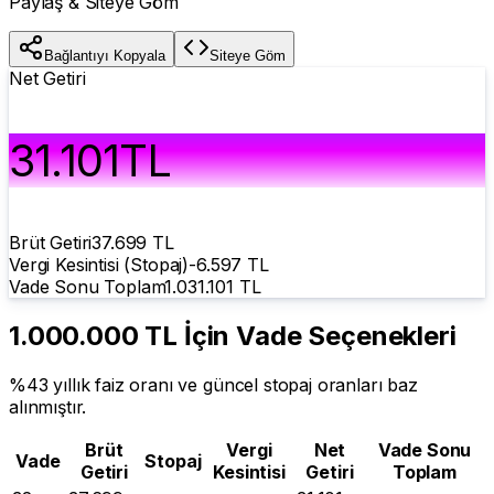
Paylaş & Siteye Göm
Bağlantıyı Kopyala
Siteye Göm
Net Getiri
31.101
TL
Brüt Getiri
37.699
TL
Vergi Kesintisi (Stopaj)
-
6.597
TL
Vade Sonu Toplam
1.031.101
TL
1.000.000 TL
İçin Vade Seçenekleri
%
43
yıllık faiz oranı ve güncel stopaj oranları baz
alınmıştır.
Brüt
Vergi
Net
Vade Sonu
Vade
Stopaj
Getiri
Kesintisi
Getiri
Toplam