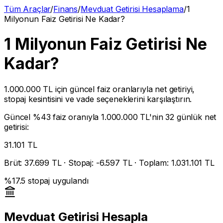
Tüm Araçlar
/
Finans
/
Mevduat Getirisi Hesaplama
/
1
Milyonun Faiz Getirisi Ne Kadar?
1 Milyonun Faiz Getirisi Ne
Kadar?
1.000.000 TL
için güncel faiz oranlarıyla net getiriyi,
stopaj kesintisini ve vade seçeneklerini karşılaştırın.
Güncel %
43
faiz oranıyla
1.000.000 TL
'nin 32 günlük net
getirisi:
31.101
TL
Brüt:
37.699
TL · Stopaj: -
6.597
TL · Toplam:
1.031.101
TL
%
17.5
stopaj uygulandı
Mevduat Getirisi Hesapla