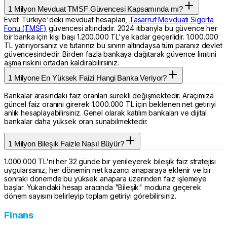
1 Milyon Mevduat TMSF Güvencesi Kapsamında mı?
Evet. Türkiye'deki mevduat hesapları,
Tasarruf Mevduatı Sigorta
Fonu (TMSF)
güvencesi altındadır. 2024 itibarıyla bu güvence her
bir banka için kişi başı 1.200.000 TL'ye kadar geçerlidir. 1.000.000
TL yatırıyorsanız ve tutarınız bu sınırın altındaysa tüm paranız devlet
güvencesindedir. Birden fazla bankaya dağıtarak güvence limitini
aşma riskini ortadan kaldırabilirsiniz.
1 Milyone En Yüksek Faizi Hangi Banka Veriyor?
Bankalar arasındaki faiz oranları sürekli değişmektedir. Araçımıza
güncel faiz oranını girerek 1.000.000 TL için beklenen net getiriyi
anlık hesaplayabilirsiniz. Genel olarak katılım bankaları ve dijital
bankalar daha yüksek oran sunabilmektedir.
1 Milyon Bileşik Faizle Nasıl Büyür?
1.000.000 TL'ni her 32 günde bir yenileyerek bileşik faiz stratejisi
uygularsanız, her dönemin net kazancı anaparaya eklenir ve bir
sonraki dönemde bu yüksek anapara üzerinden faiz işlemeye
başlar. Yukarıdaki hesap aracında "Bileşik" moduna geçerek
dönem sayısını belirleyip toplam getiriyi görebilirsiniz.
Finans