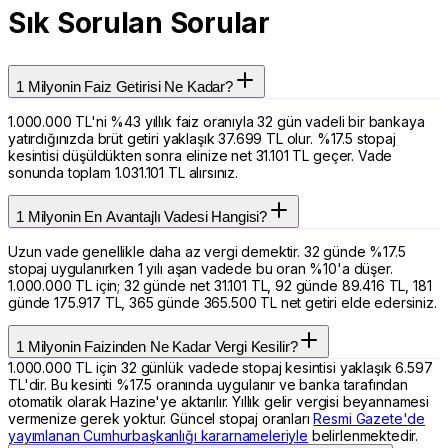
Sık Sorulan Sorular
1 Milyonin Faiz Getirisi Ne Kadar?
1.000.000 TL'ni %43 yıllık faiz oranıyla 32 gün vadeli bir bankaya
yatırdığınızda brüt getiri yaklaşık 37.699 TL olur. %17.5 stopaj
kesintisi düşüldükten sonra elinize net 31.101 TL geçer. Vade
sonunda toplam 1.031.101 TL alırsınız.
1 Milyonin En Avantajlı Vadesi Hangisi?
Uzun vade genellikle daha az vergi demektir. 32 günde %17.5
stopaj uygulanırken 1 yılı aşan vadede bu oran %10'a düşer.
1.000.000 TL için; 32 günde net 31.101 TL, 92 günde 89.416 TL, 181
günde 175.917 TL, 365 günde 365.500 TL net getiri elde edersiniz.
1 Milyonin Faizinden Ne Kadar Vergi Kesilir?
1.000.000 TL için 32 günlük vadede stopaj kesintisi yaklaşık 6.597
TL'dir. Bu kesinti %17.5 oranında uygulanır ve banka tarafından
otomatik olarak Hazine'ye aktarılır. Yıllık gelir vergisi beyannamesi
vermenize gerek yoktur. Güncel stopaj oranları
Resmi Gazete'de
yayımlanan Cumhurbaşkanlığı kararnameleriyle
belirlenmektedir.