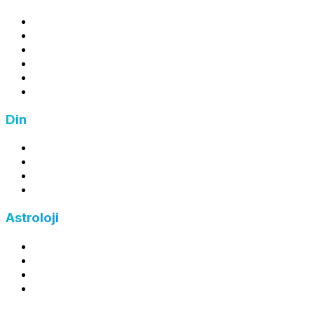
Kâr Hesaplama
Zarar Hesaplama
Ortalama Maliyet Hesaplama
İndirim Hesaplama
Zam Hesaplama
Fiyat Hesaplama
Din
Zekat Hesaplama
Fitre Hesaplama
Fidye Hesaplama
Kefaret Hesaplama
Astroloji
Burç Hesaplama
Yükselen Burç Hesaplama
Ay Burcu Hesaplama
Çin Burcu Hesaplama
©
2026
FreeHesapla — Tüm hakları saklıdır.