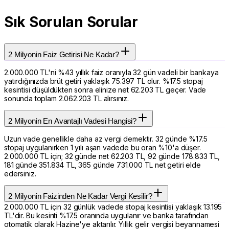
Sık Sorulan Sorular
2 Milyonin Faiz Getirisi Ne Kadar?
2.000.000 TL'ni %43 yıllık faiz oranıyla 32 gün vadeli bir bankaya
yatırdığınızda brüt getiri yaklaşık 75.397 TL olur. %17.5 stopaj
kesintisi düşüldükten sonra elinize net 62.203 TL geçer. Vade
sonunda toplam 2.062.203 TL alırsınız.
2 Milyonin En Avantajlı Vadesi Hangisi?
Uzun vade genellikle daha az vergi demektir. 32 günde %17.5
stopaj uygulanırken 1 yılı aşan vadede bu oran %10'a düşer.
2.000.000 TL için; 32 günde net 62.203 TL, 92 günde 178.833 TL,
181 günde 351.834 TL, 365 günde 731.000 TL net getiri elde
edersiniz.
2 Milyonin Faizinden Ne Kadar Vergi Kesilir?
2.000.000 TL için 32 günlük vadede stopaj kesintisi yaklaşık 13.195
TL'dir. Bu kesinti %17.5 oranında uygulanır ve banka tarafından
otomatik olarak Hazine'ye aktarılır. Yıllık gelir vergisi beyannamesi