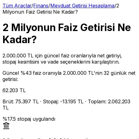
Tüm Araçlar
/
Finans
/
Mevduat Getirisi Hesaplama
/
2
Milyonun Faiz Getirisi Ne Kadar?
2 Milyonun Faiz Getirisi Ne
Kadar?
2.000.000 TL
için güncel faiz oranlarıyla net getiriyi,
stopaj kesintisini ve vade seçeneklerini karşılaştırın.
Güncel %
43
faiz oranıyla
2.000.000 TL
'nin 32 günlük net
getirisi:
62.203
TL
Brüt:
75.397
TL · Stopaj: -
13.195
TL · Toplam:
2.062.203
TL
%
17.5
stopaj uygulandı