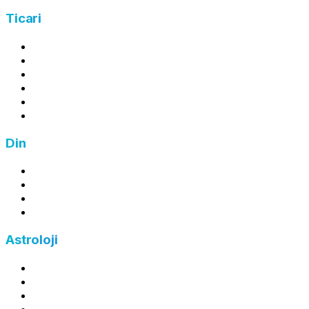
Ticari
Kâr Hesaplama
Zarar Hesaplama
Ortalama Maliyet Hesaplama
İndirim Hesaplama
Zam Hesaplama
Fiyat Hesaplama
Din
Zekat Hesaplama
Fitre Hesaplama
Fidye Hesaplama
Kefaret Hesaplama
Astroloji
Burç Hesaplama
Yükselen Burç Hesaplama
Ay Burcu Hesaplama
Çin Burcu Hesaplama