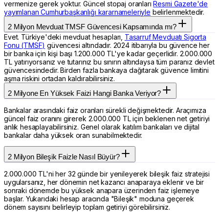
vermenize gerek yoktur. Güncel stopaj oranları
Resmi Gazete'de
yayımlanan Cumhurbaşkanlığı kararnameleriyle
belirlenmektedir.
2 Milyon Mevduat TMSF Güvencesi Kapsamında mı?
Evet. Türkiye'deki mevduat hesapları,
Tasarruf Mevduatı Sigorta
Fonu (TMSF)
güvencesi altındadır. 2024 itibarıyla bu güvence her
bir banka için kişi başı 1.200.000 TL'ye kadar geçerlidir. 2.000.000
TL yatırıyorsanız ve tutarınız bu sınırın altındaysa tüm paranız devlet
güvencesindedir. Birden fazla bankaya dağıtarak güvence limitini
aşma riskini ortadan kaldırabilirsiniz.
2 Milyone En Yüksek Faizi Hangi Banka Veriyor?
Bankalar arasındaki faiz oranları sürekli değişmektedir. Araçımıza
güncel faiz oranını girerek 2.000.000 TL için beklenen net getiriyi
anlık hesaplayabilirsiniz. Genel olarak katılım bankaları ve dijital
bankalar daha yüksek oran sunabilmektedir.
2 Milyon Bileşik Faizle Nasıl Büyür?
2.000.000 TL'ni her 32 günde bir yenileyerek bileşik faiz stratejisi
uygularsanız, her dönemin net kazancı anaparaya eklenir ve bir
sonraki dönemde bu yüksek anapara üzerinden faiz işlemeye
başlar. Yukarıdaki hesap aracında "Bileşik" moduna geçerek
dönem sayısını belirleyip toplam getiriyi görebilirsiniz.