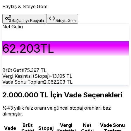
Paylaş & Siteye Göm
Bağlantıyı Kopyala
Siteye Göm
Net Getiri
62.203
TL
Brüt Getiri
75.397
TL
Vergi Kesintisi (Stopaj)
-
13.195
TL
Vade Sonu Toplam
2.062.203
TL
2.000.000 TL
İçin Vade Seçenekleri
%
43
yıllık faiz oranı ve güncel stopaj oranları baz
alınmıştır.
Brüt
Vergi
Net
Vade Sonu
Vade
Stopaj
Getiri
Kesintisi
Getiri
Toplam