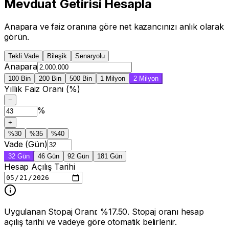
Mevduat Getirisi Hesapla
Anapara ve faiz oranına göre net kazancınızı anlık olarak
görün.
Tekli Vade
Bileşik
Senaryolu
Anapara
100 Bin
200 Bin
500 Bin
1 Milyon
2 Milyon
Yıllık Faiz Oranı (%)
−
%
+
%
30
%
35
%
40
Vade (Gün)
32
Gün
46
Gün
92
Gün
181
Gün
Hesap Açılış Tarihi
Uygulanan Stopaj Oranı: %17.50. Stopaj oranı hesap
açılış tarihi ve vadeye göre otomatik belirlenir.