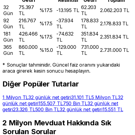
32
75.397
62.203
%
17.5
-
13.195
TL
2.062.203
TL
Gün
TL
TL
92
216.767
-
37.934
178.833
%
17.5
2.178.833
TL
Gün
TL
TL
TL
181
426.466
-
74.632
351.834
%
17.5
2.351.834
TL
Gün
TL
TL
TL
365
860.000
-
129.000
731.000
%
15.0
2.731.000
TL
Gün
TL
TL
TL
* Sonuçlar tahminidir. Güncel faiz oranını yukarıdaki
araca girerek kesin sonucu hesaplayın.
Diğer Popüler Tutarlar
1 Milyon
TL
32 günlük net getiri
31.101
TL
5 Milyon
TL
32
günlük net getiri
155.507
TL
750 Bin
TL
32 günlük net
getiri
23.326
TL
500 Bin
TL
32 günlük net getiri
15.551
TL
2 Milyon
Mevduat Hakkında Sık
Sorulan Sorular